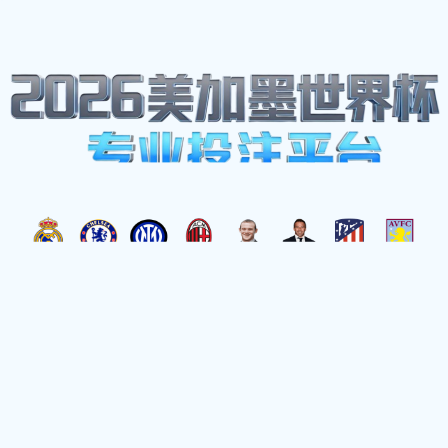
集团动态
首页
集团动态