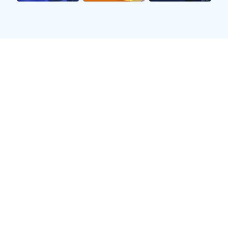
另外，F50系列还结合了符合儿童足部发育特
点的人体工学设计，使得每一双鞋都能够贴合
不同年龄段孩子们的小脚丫。这种贴合感让孩
子无论是踢球还是日常穿着，都能感受到极大
的舒适与便利。
2、助力儿童成长
玩耍和运动是儿童身心发展的重要环节，而选
择一双合适的足球鞋则是促进孩子健康成长的
一部分。F50足球鞋不仅提升了儿童在场上的
表现，更潜移默化地培养了他们对体育活动的
热爱。在踢球过程中，他们会学会坚持不懈、
团结协作等重要品质。
同时，通过参与团队活动，小球员们能够锻炼
人际交往能力，培养友谊以及沟通技巧。这些
对于他们未来的人生发展都是非常有益处的。
因此，穿上F50足球鞋，不仅是在进行一项体