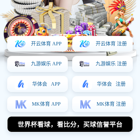
儿童F50足球鞋轻便舒适助力小球
员快乐成长尽享足球乐趣
2026-05-10
儿童F50足球鞋是一款专为小球员设计的轻便
舒适的运动鞋，它不仅注重功能性，还兼顾了
时尚与美观。本文将从四个方面深入探讨这款
足球鞋的独特魅力。首先，介绍其轻便舒适的
设计理念，让孩子在运动中感受到无负担的快
乐。其次，分析它对儿童成长的重要性，帮助
他们在足球运动中建立自信和团队精神。第